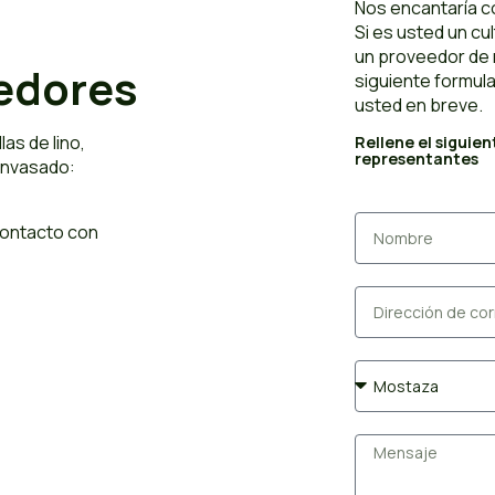
Nos encantaría c
Si es usted un cul
un proveedor de 
edores
siguiente formul
usted en breve.
as de lino,
Rellene el siguie
representantes
envasado:
contacto con