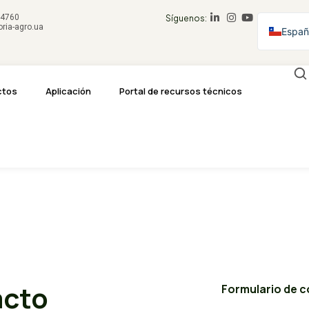
54760
Síguenos:
ria-agro.ua
Spani
Españ
Englis
Frenc
ctos
Aplicación
Portal de recursos técnicos
Germ
Korea
Ukrai
acto
Formulario de 