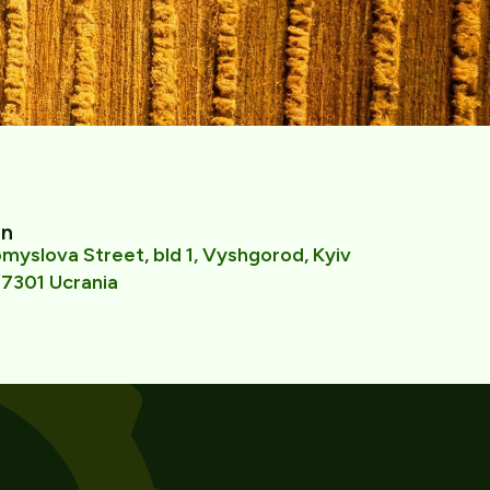
ón
yslova Street, bld 1, Vyshgorod, Kyiv
7301 Ucrania
Ukrainian