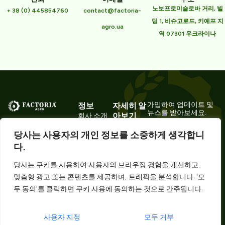
노보프로미슬로바 거리, 빌
+ 38 (0) 445854760
contact@factoria-
딩 1, 비슈고로드, 키예프 지
agro.ua
역 07301 우크라이나
정보
자세히 알
가입하여 업데이트 및
뉴스를 받아보세요.
아보기
회사 소개
애플리케
역사
당사는 프리미엄 식재
당사는 사용자의 개인 정보를 소중하게 생각합니
이션
료의 생산자이자 신뢰
제조
다.
고객
할 수 있는 파트너라는
물류
자부심을 가지고 있습
기술 리소
당사는 쿠키를 사용하여 사용자의 브라우징 경험을 개선하고,
테스트 실
니다.
스 포털
Ukrainian
지금 구독하
맞춤형 광고 또는 콘텐츠를 제공하며, 트래픽을 분석합니다. '모
험실
기
연락처
두 동의'를 클릭하면 쿠키 사용에 동의하는 것으로 간주됩니다.
Spanish
원자재 보
관 및 증기
German
처리
사용자 지정
모두 거부
French