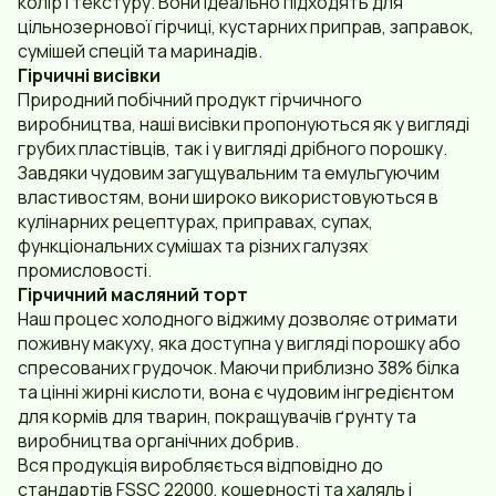
колір і текстуру. Вони ідеально підходять для
цільнозернової гірчиці, кустарних приправ, заправок,
сумішей спецій та маринадів.
Гірчичні висівки
Природний побічний продукт гірчичного
виробництва, наші висівки пропонуються як у вигляді
грубих пластівців, так і у вигляді дрібного порошку.
Завдяки чудовим загущувальним та емульгуючим
властивостям, вони широко використовуються в
кулінарних рецептурах, приправах, супах,
функціональних сумішах та різних галузях
промисловості.
Гірчичний масляний торт
Наш процес холодного віджиму дозволяє отримати
поживну макуху, яка доступна у вигляді порошку або
спресованих грудочок. Маючи приблизно 38% білка
та цінні жирні кислоти, вона є чудовим інгредієнтом
для кормів для тварин, покращувачів ґрунту та
виробництва органічних добрив.
Вся продукція виробляється відповідно до
стандартів FSSC 22000, кошерності та халяль і