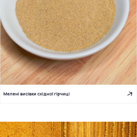
Мелені висівки східної гірчиці