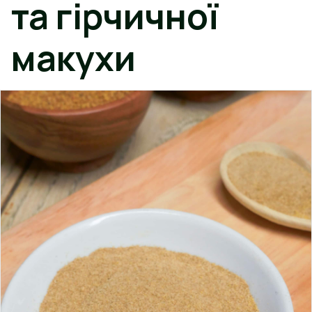
та гірчичної
макухи