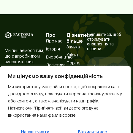
Про
Дізнатися
Підпишіться, щоб
отримувати
більше
Про нас
оновлення та
Заявка
Історія
новини.
Ми пишаємося тим,
Клієнт
що є виробником
Виробництво
високоякісних
Портал
Логістика
харчових
технічних
Випробувальна
інгредієнтів і
ресурсів
Ми цінуємо вашу конфіденційність
лабораторія
надійним
Контакти
партнером.
Підпишіться
Ми використовуємо файли cookie, щоб покращити ваш
Зберігання
зараз
сировини
досвід перегляду, показувати персоналізовану рекламу
та
або контент, а також аналізувати наш трафік.
обробка
Spanish
Натискаючи "Прийняти всі", ви даєте згоду на
парою
використання нами файлів cookie.
Korean
German
Налаштувати
Відхилити все