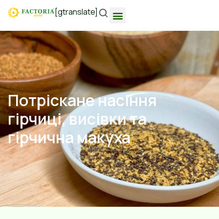
[gtranslate]
Потріскане насіння
гірчиці, висівки та
гірчична макуха