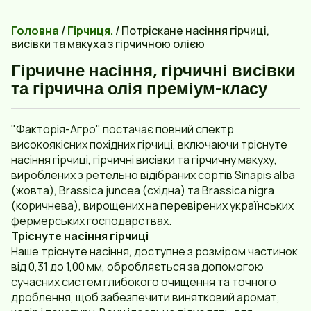
Головна
/
Гірчиця.
/ Потріскане насіння гірчиці,
висівки та макуха з гірчичною олією
Гірчичне насіння, гірчичні висівки
та гірчична олія преміум-класу
"Факторія-Агро" постачає повний спектр
високоякісних похідних гірчиці, включаючи тріснуте
насіння гірчиці, гірчичні висівки та гірчичну макуху,
вироблених з ретельно відібраних сортів Sinapis alba
(жовта), Brassica juncea (східна) та Brassica nigra
(коричнева), вирощених на перевірених українських
фермерських господарствах.
Тріснуте насіння гірчиці
Наше тріснуте насіння, доступне з розміром частинок
від 0,31 до 1,00 мм, обробляється за допомогою
сучасних систем глибокого очищення та точного
дроблення, щоб забезпечити винятковий аромат,