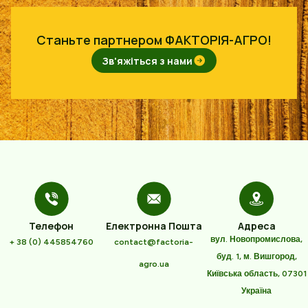
Станьте партнером ФАКТОРІЯ-АГРО!
Зв'яжіться з нами
Телефон
Електронна Пошта
Адреса
вул. Новопромислова,
+ 38 (0) 445854760
contact@factoria-
буд. 1, м. Вишгород,
agro.ua
Київська область, 07301
Україна