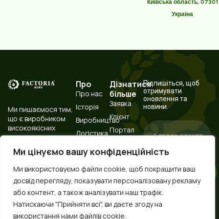
Київська область, 07301
Україна
Про
Дізнатися
Підпишіться, щоб
отримувати
більше
Про нас
оновлення та
Заявка
Історія
новини.
Ми пишаємося тим,
Клієнт
що є виробником
Виробництво
високоякісних
Портал
Логістика
харчових
технічних
Випробувальна
інгредієнтів і
ресурсів
Ми цінуємо вашу конфіденційність
лабораторія
надійним
Контакти
партнером.
Підпишіться
Ми використовуємо файли cookie, щоб покращити ваш
Зберігання
зараз
сировини
досвід перегляду, показувати персоналізовану рекламу
та
або контент, а також аналізувати наш трафік.
обробка
Spanish
Натискаючи "Прийняти всі", ви даєте згоду на
парою
використання нами файлів cookie.
Korean